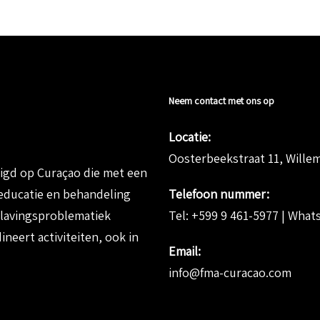
Neem contact met ons op
Locatie:
Oosterbeekstraat 11, Wille
tigd
op Curaçao die met
een
educatie en behandeling
Telefoon nummer:
slavingsproblematiek
Tel:
+599 9 461-5977
| What
neert activiteiten, ook in
Email:
info@fma-curacao.com