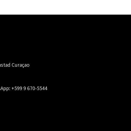
mstad Curaçao
sApp:
+599 9 670-5544