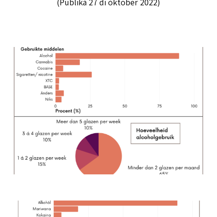
(Publiká 27 di òktober 2022)