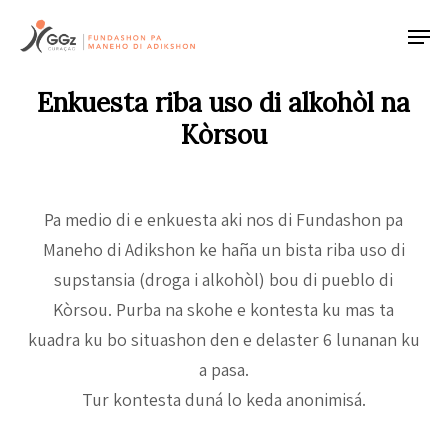
Skip
Men
to
Close
main
Menu
Enkuesta riba uso di alkohòl na
content
Kòrsou
Pa medio di e enkuesta aki nos di Fundashon pa
Maneho di Adikshon ke haña un bista riba uso di
supstansia (droga i alkohòl) bou di pueblo di
Kòrsou. Purba na skohe e kontesta ku mas ta
kuadra ku bo situashon den e delaster 6 lunanan ku
a pasa.
Tur kontesta duná lo keda anonimisá.