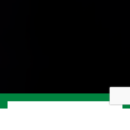
Tratamentu amublante
E kliente ambulante ta bishitá FMA 1 pa 2