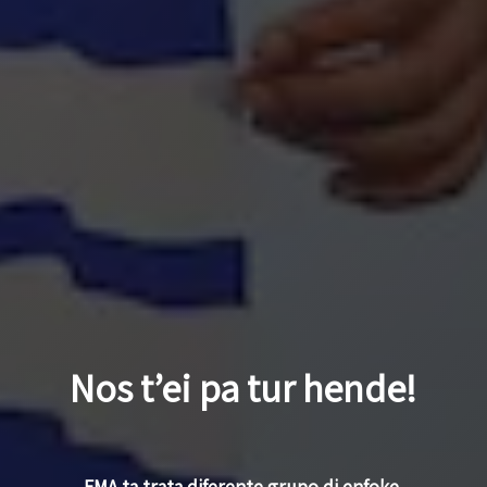
Nos t’ei pa tur hende!
FMA ta trata diferente grupo di enfoke.