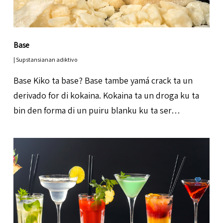
Base
|
Supstansianan adiktivo
Base Kiko ta base? Base tambe yamá crack ta un
derivado for di kokaina. Kokaina ta un droga ku ta
bin den forma di un puiru blanku ku ta ser…