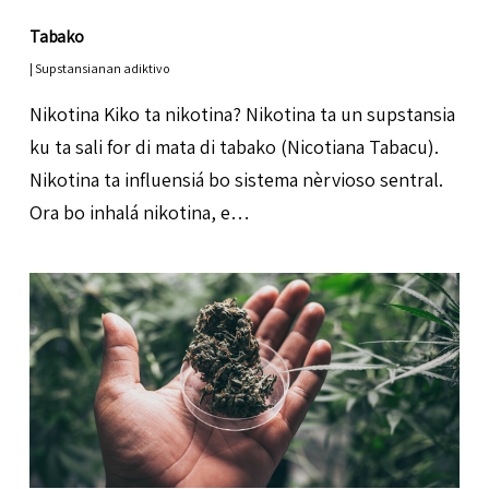
Tabako
|
Supstansianan adiktivo
Nikotina Kiko ta nikotina? Nikotina ta un supstansia
ku ta sali for di mata di tabako (Nicotiana Tabacu).
Nikotina ta influensiá bo sistema nèrvioso sentral.
Ora bo inhalá nikotina, e…