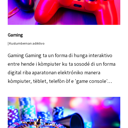
Gaming
|
Kustumbernan adiktivo
Gaming Gaming ta un forma di hunga interaktivo
entre hende i kòmpiuter ku ta sosodé di un forma
digital riba aparatonan elektróniko manera
kòmpiuter, tèblet, telefòn òf e 'game console'…