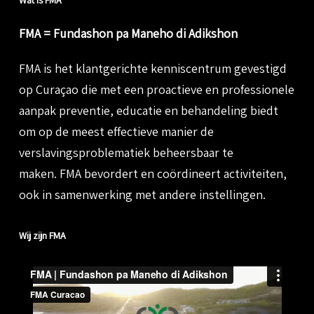
Wat is FMA
FMA = Fundashon pa Maneho di Adikshon
FMA is het klantgerichte
kenniscentrum gevestigd
op Curaçao die met
een proactieve en professionele
aanpak
preventie, educatie en behandeling biedt
om op de meest effectieve manier de
verslavingsproblematiek beheersbaar te
maken.
FMA bevordert en coördineert activiteiten,
ook in samenwerking met andere instellingen.
Wij zijn FMA
Video
Player