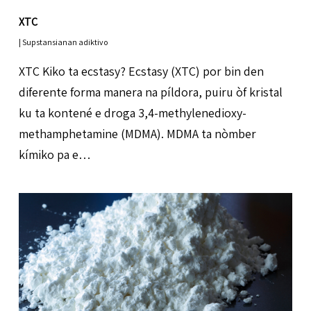
XTC
|
Supstansianan adiktivo
XTC Kiko ta ecstasy? Ecstasy (XTC) por bin den
diferente forma manera na píldora, puiru òf kristal
ku ta kontené e droga 3,4-methylenedioxy-
methamphetamine (MDMA). MDMA ta nòmber
kímiko pa e…