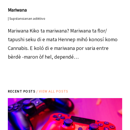
Mariwana
|
Supstansianan adiktivo
Mariwana Kiko ta mariwana? Mariwana ta flor/
tapushi seku di e mata Hennep mihó konosí komo
Cannabis. E koló di e mariwana por varia entre
bèrdè -maron òf hel, dependé…
RECENT POSTS
/ VIEW ALL POSTS