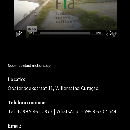
00:00
00:00
Neem contact met ons op
Locatie:
Oosterbeekstraat 11, Willemstad Curaçao
Telefoon nummer:
Tel:
+599 9 461-5977
| WhatsApp:
+599 9 670-5544
Email: