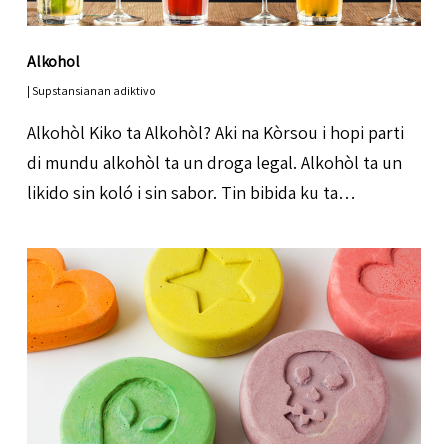
Alkohol
|
Supstansianan adiktivo
Alkohòl Kiko ta Alkohòl? Aki na Kòrsou i hopi parti
di mundu alkohòl ta un droga legal. Alkohòl ta un
likido sin koló i sin sabor. Tin bibida ku ta…