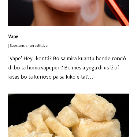
Vape
|
Supstansianan adiktivo
'Vape' Hey.. kontá? Bo sa mira kuantu hende rondó
di bo ta huma vapepen? Bo mes a yega di us’é of
kisas bo ta kurioso pa sa kiko e ta?…