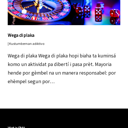
Wega di plaka
|
Kustumbernan adiktivo
Wega di plaka Wega di plaka hopi biaha ta kuminsá
komo un aktividat pa dibertí i pasa prèt. Mayoria
hende por gèmbel na un manera responsabel: por
ehèmpel segun por…