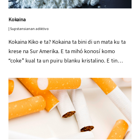
Kokaina
|
Supstansianan adiktivo
Kokaina Kiko e ta? Kokaina ta bini di un mata ku ta
krese na Sur Amerika. E ta mihó konosí komo
“coke” kual ta un puiru blanku kristalino. E tin…